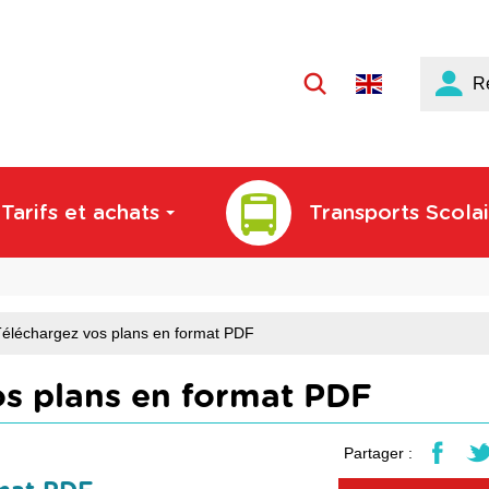
Langue
R
active
:
Français
Tarifs et achats
Transports Scolai
éléchargez vos plans en format PDF
s plans en format PDF
Partager :