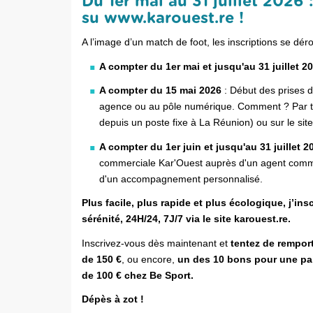
Du 1er mai au 31 juillet 2026 
su www.karouest.re !
A l’image d’un match de foot, les inscriptions se dér
A compter du 1er mai et jusqu'au 31 juillet 2
A compter du 15 mai 2026
: Début des prises d
agence ou au pôle numérique. Comment ? Par t
depuis un poste fixe à La Réunion) ou sur le sit
A compter du 1er juin et jusqu'au 31 juillet 
commerciale Kar'Ouest auprès d'un agent comme
d'un accompagnement personnalisé.
Plus facile, plus rapide et plus écologique, j’in
sérénité, 24H/24, 7J/7 via le site karouest.re.
Inscrivez-vous dès maintenant et
tentez de rempor
de 150 €
, ou encore,
un des 10 bons pour une pa
de 100 € chez Be Sport.
Dépès à zot !