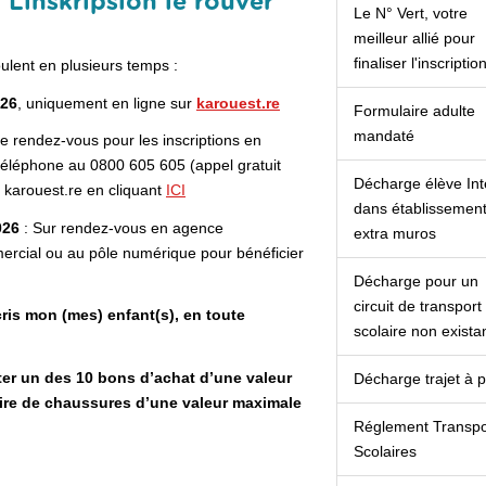
: Linskripsion lé rouvèr
Le N° Vert, votre
meilleur allié pour
finaliser l'inscriptio
oulent en plusieurs temps :
026
, uniquement en ligne sur
karouest.re
Formulaire adulte
mandaté
e rendez-vous pour les inscriptions en
éléphone au 0800 605 605 (appel gratuit
Décharge élève In
e karouest.re en cliquant
ICI
dans établissemen
2026
: Sur rendez-vous en agence
extra muros
rcial ou au pôle numérique pour bénéficier
Décharge pour un
circuit de transport
scris mon (mes) enfant(s), en toute
scolaire non exista
ter un des 10 bons d’achat d’une valeur
Décharge trajet à 
ire de chaussures d’une valeur maximale
Réglement Transpo
Scolaires