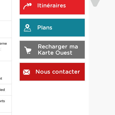
Itinéraires
n
Plans
terne
Recharger ma
t
Karte Ouest
Nous contacter
nt
pied
rts