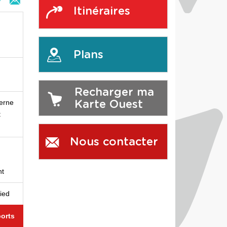
Itinéraires
n
Plans
Recharger ma
terne
Karte Ouest
t
Nous contacter
nt
pied
orts