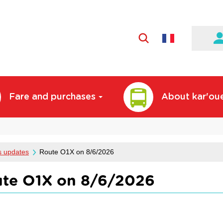
Active
language:
English
Fare and purchases
About kar'ou
s updates
Route O1X on 8/6/2026
te O1X on 8/6/2026