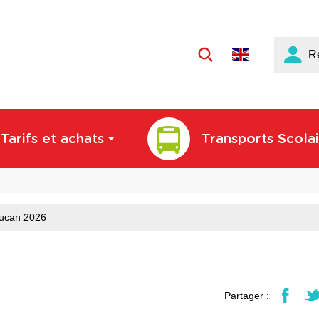
Langue
R
active
:
Français
Tarifs et achats
Transports Scolai
ucan 2026
Partager :